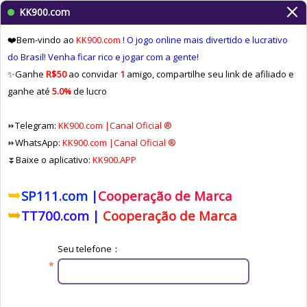
KK900.com
❤️Bem-vindo ao
KK900.com
! O jogo online mais divertido e lucrativo
do Brasil! Venha ficar rico e jogar com a gente!
✨Ganhe
R$50
ao convidar
1
amigo, compartilhe seu link de afiliado e
ganhe até
5.0%
de lucro
Telegram:
KK900.com |Canal Oficial ®
⏩️️
WhatsApp:
KK900.com |Canal Oficial ®
⏩️️
Baixe o aplicativo:
KK900.APP
⏬
➥
SP111.com |
Cooperação de Marca
➥
TT700.com |
Cooperação de Marca
Seu telefone：